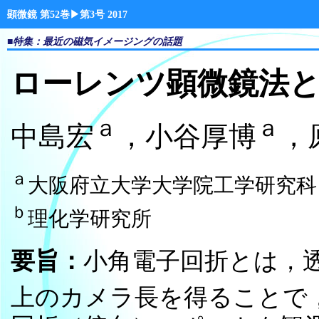
顕微鏡 第52巻▶第3号 2017
■特集：最近の磁気イメージングの話題
ローレンツ顕微鏡法
ａ
ａ
中島宏
，小谷厚博
，
ａ
大阪府立大学大学院工学研究科
ｂ
理化学研究所
要旨：
小角電子回折とは，
上のカメラ長を得ることで，