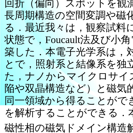
回折（偏向）スポットを観
長周期構造の空間変調や磁
る．最近我々は，観察試料
状態で，Foucault法及
築した．本電子光学系は，
とで，照射系と結像系を独
た，ナノからマイクロサイ
陥や双晶構造など）と磁気
同一領域から得ることがで
を解析することができる．本
磁性相の磁気ドメイン構造