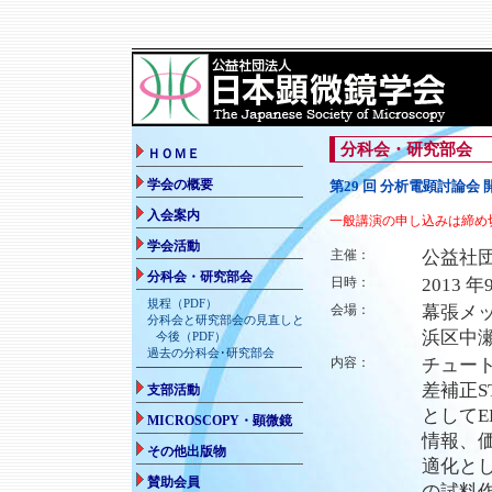
分科会・研究部会
第29 回 分析電顕討論会
一般講演の申し込みは締め
主催：
公益社
日時：
2013 年
会場：
幕張メッ
浜区中瀬 
内容：
チュート
差補正
としてE
情報、
適化と
の試料