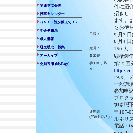
伴に紹
招きし
ます。
をお待
日程：
9 月3
9 月4
定員：
150 人
参加費：
顕微鏡学
参加申し込
第29 
み：
http://ee
FAX、
一般講演
参加申込
プログ
御参照
連絡先
〒187-
(代表世話人)：
ルネサス
電話：042
e-mail