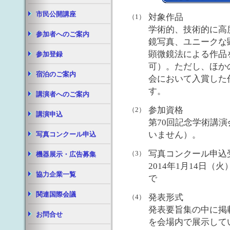
市民公開講座
対象作品
（1）
学術的、技術的に高
参加者へのご案内
鏡写真、ユニークな
顕微鏡法による作品
参加登録
可）。ただし、ほか
宿泊のご案内
会において入賞した
す。
講演者へのご案内
参加資格
（2）
講演申込
第70回記念学術講
いません）。
写真コンクール申込
写真コンクール申込
（3）
機器展示・広告募集
2014年1月14日（火
協力企業一覧
で
関連国際会議
発表形式
（4）
発表要旨集の中に掲
お問合せ
を会場内で展示して