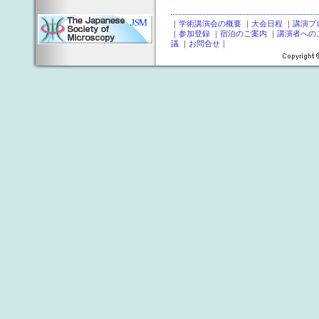
｜
学術講演会の概要
｜
大会日程
｜
講演プ
｜
参加登録
｜
宿泊のご案内
｜
講演者への
議
｜
お問合せ
｜