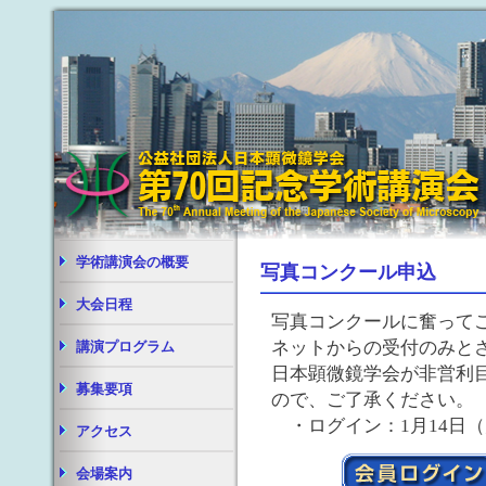
学術講演会の概要
写真コンクール申込
大会日程
写真コンクールに奮って
ネットからの受付のみと
講演プログラム
日本顕微鏡学会が非営利
募集要項
ので、ご了承ください。
・ログイン：1月14日
アクセス
会場案内