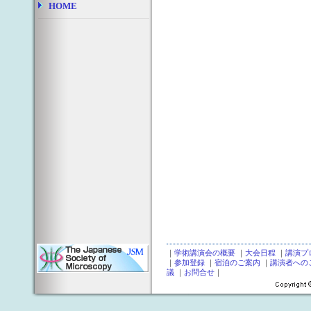
HOME
｜
学術講演会の概要
｜
大会日程
｜
講演プ
｜
参加登録
｜
宿泊のご案内
｜
講演者への
議
｜
お問合せ
｜