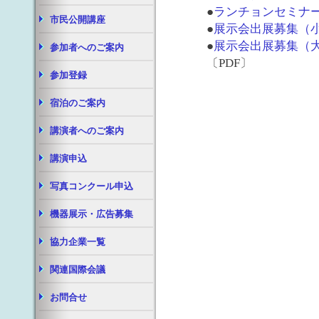
●
ランチョンセミナ
市民公開講座
●
展示会出展募集（
●
展示会出展募集（
参加者へのご案内
〔PDF〕
参加登録
宿泊のご案内
講演者へのご案内
講演申込
写真コンクール申込
機器展示・広告募集
協力企業一覧
関連国際会議
お問合せ