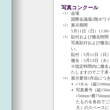
写真コンクール
会場
（1）
国際会議場2階ホワ
展示期間
（2）
5月11日（日）11:00
貼付および撤去時間
（3）
写真貼付および撤去
い。
貼付：5月11日（日）9:
撤去：5月13日（火）14
※指定時間内に撤去
たしますのでご了承
展示要領1作品につ
（4）
パネル（縦2100m
写真番号（縦150
150mm×横75
たものを各自でご用
大）のスペースに