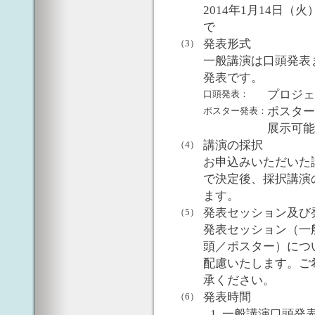
2014年1月14日（火
で
発表形式
（3）
一般講演は口頭発表
発表です。
プロジェ
口頭発表：
ポスターボ
ポスター発表：
展示可能サ
講演の採択
（4）
お申込みいただいた
で決定後、採択講演
ます。
発表セッション及び
（5）
発表セッション（一
頭／ポスター）につ
配慮いたします。ご
承ください。
発表時間
（6）
一般講演口頭発表