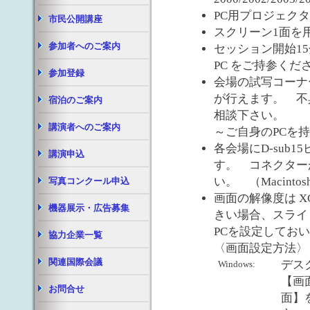
PC用プロジェクター
市民公開講座
スクリーン1面を
参加者へのご案内
セッション開始1
PC をご持参くだ
参加登録
会場の試写コーナ
が行えます。 不
宿泊のご案内
相談下さい。
講演者へのご案内
～ご自身のPCを
各会場にD-sub
講演申込
す。 コネクター
い。 （Macin
写真コンクール申込
画面の解像度は XG
機器展示・広告募集
きい場合、スライ
PCを設定してお
協力企業一覧
〈画面設定方法〉
関連国際会議
デス
Windows:
【画
お問合せ
面】