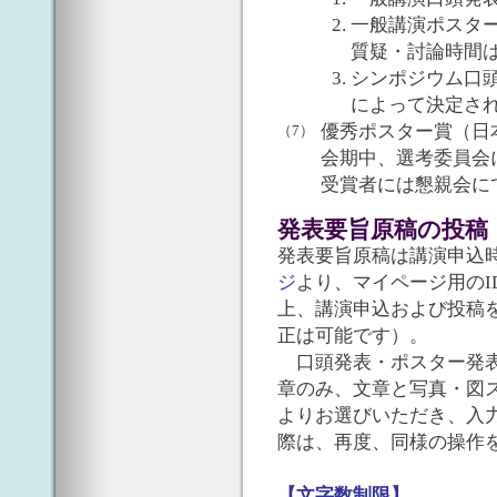
一般講演ポスタ
質疑・討論時間
シンポジウム口
によって決定さ
優秀ポスター賞（日
（7）
会期中、選考委員会
受賞者には懇親会に
発表要旨原稿の投稿
発表要旨原稿は講演申込
ジ
より、マイページ用の
上、講演申込および投稿
正は可能です）。
口頭発表・ポスター発表
章のみ、文章と写真・図
よりお選びいただき、入
際は、再度、同様の操作
【文字数制限】