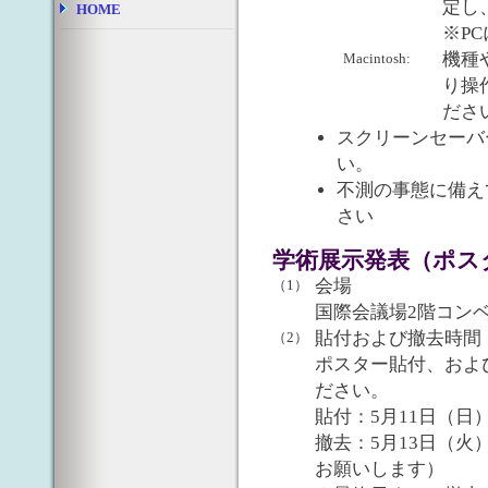
定し
HOME
※P
機種
Macintosh:
り操
ださ
スクリーンセーバ
い。
不測の事態に備え
さい
学術展示発表（ポス
会場
（1）
国際会議場2階コン
貼付および撤去時間
（2）
ポスター貼付、およ
ださい。
貼付：5月11日（日）9:
撤去：5月13日（火）
お願いします）