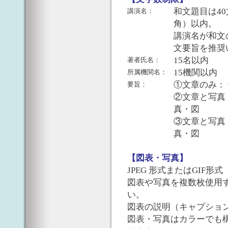
和文題目は4
講演名：
角）以内。
講演名が和文
文要旨を推奨
15名以内
著者氏名：
15機関以内
所属機関名：
①文章のみ： 
要旨：
②文章と写真
真・図
③文章と写真
真・図
【図表・写真】
JPEG 形式またはGIF形式
図表や写真を複数枚使用
い。
図表の説明（キャプショ
図表・写真はカラーでも