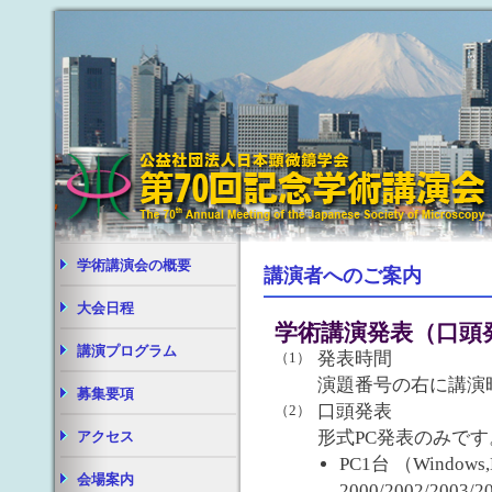
学術講演会の概要
講演者へのご案内
大会日程
学術講演発表（口頭
講演プログラム
発表時間
（1）
演題番号の右に講演
募集要項
口頭発表
（2）
形式PC発表のみで
アクセス
PC1台 （Windows,Mi
会場案内
2000/2002/2003/2