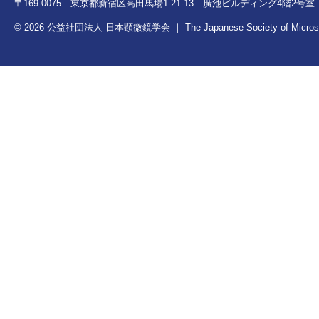
〒169-0075 東京都新宿区高田馬場1-21-13 廣池ビルディング4階2号室 TEL：0
© 2026 公益社団法人 日本顕微鏡学会 ｜ The Japanese Society of Microscopy