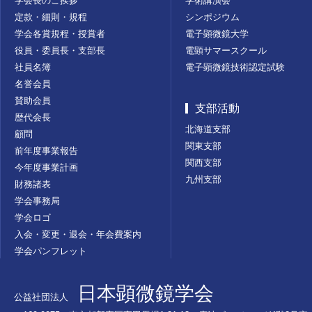
学会長のご挨拶
学術講演会
定款・細則・規程
シンポジウム
学会各賞規程・授賞者
電子顕微鏡大学
役員・委員長・支部長
電顕サマースクール
社員名簿
電子顕微鏡技術認定試験
名誉会員
賛助会員
支部活動
歴代会長
北海道支部
顧問
関東支部
前年度事業報告
関西支部
今年度事業計画
九州支部
財務諸表
学会事務局
学会ロゴ
入会・変更・退会・年会費案内
学会パンフレット
日本顕微鏡学会
公益社団法人