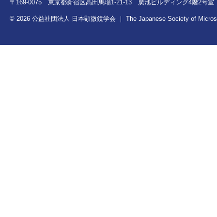
〒169-0075 東京都新宿区高田馬場1-21-13 廣池ビルディング4階2号室 TEL：0
© 2026 公益社団法人 日本顕微鏡学会 ｜ The Japanese Society of Microscopy