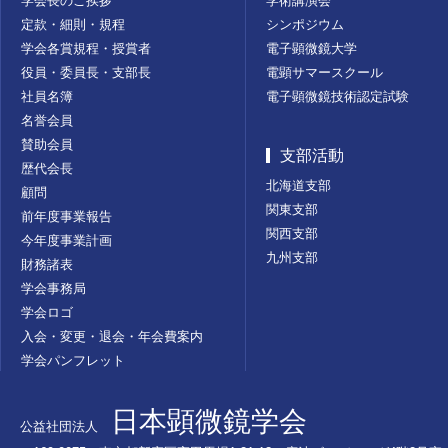
学会長のご挨拶
学術講演会
定款・細則・規程
シンポジウム
学会各賞規程・授賞者
電子顕微鏡大学
役員・委員長・支部長
電顕サマースクール
社員名簿
電子顕微鏡技術認定試験
名誉会員
賛助会員
支部活動
歴代会長
北海道支部
顧問
関東支部
前年度事業報告
関西支部
今年度事業計画
九州支部
財務諸表
学会事務局
学会ロゴ
入会・変更・退会・年会費案内
学会パンフレット
日本顕微鏡学会
公益社団法人