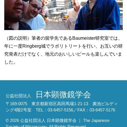
（図の説明）筆者の留学先であるBaumeister研究室では、
年に一度Ringberg城でラボリトリートを行い、お互いの研
究発表だけでなく、地元のおいしいビールも楽しんでいま
した。
日本顕微鏡学会
公益社団法人
〒169-0075 東京都新宿区高田馬場1-21-13 廣池ビルディ
ング4階2号室 TEL：03-6457-5156／FAX：03-6457-5176
© 2026 公益社団法人 日本顕微鏡学会 ｜ The Japanese
Society of Microscopy. All Rights Reserved.