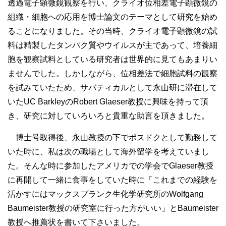
透過電子顕微鏡観察を行い、クライオ位相差電子顕微鏡の
組織・細胞への応用を博士論文のテーマとして研究を始め
ることになりました。その当時、クライオ電子顕微鏡の試
料は精製したタンパク質やウイルスが主であって、培養細
胞を観察試料としている研究者は世界的に見てもあまりい
ませんでした。しかしながら、位相差法で細胞試料の観察
を試みていたため、サバティカルとして永山研に滞在して
いたUC BarkleyのRobert Glaeser教授に興味を持って頂
き、研究に対していろいろと貴重な助言を頂きました。
博士号取得後、永山教授の下でポスドクとして勤務して
いた時に、私は次の職場として海外留学を考えていまし
た。そんな時に参加したアメリカでの学会でGlaeser教授
に再開して一緒に食事をしていた時に「これまでの経験を
活かすにはマックスプランク生化学研究所のWolfgang
Baumeister教授の研究室に行った方がいい」とBaumeister
教授へ推薦状を書いて下さいました。