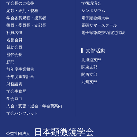
学会長のご挨拶
学術講演会
定款・細則・規程
シンポジウム
学会各賞規程・授賞者
電子顕微鏡大学
役員・委員長・支部長
電顕サマースクール
社員名簿
電子顕微鏡技術認定試験
名誉会員
賛助会員
支部活動
歴代会長
北海道支部
顧問
関東支部
前年度事業報告
関西支部
今年度事業計画
九州支部
財務諸表
学会事務局
学会ロゴ
入会・変更・退会・年会費案内
学会パンフレット
日本顕微鏡学会
公益社団法人