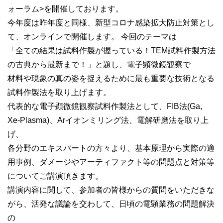
ォーラム>を開催しております。
今年度は昨年度と同様、新型コロナ感染拡大防止対策とし
て、オンラインで開催します。 今回のテーマは
「全ての結果は試料作製が握っている！TEM試料作製方法
の古典から最新まで！」と題し、電子顕微鏡観察で
材料や現象の真の姿を捉えるために最も重要な技術となる
試料作製法を取り上げます。
代表的な電子顕微鏡観察試料作製法として、FIB法(Ga,
Xe-Plasma)、Arイオンミリング法、電解研磨法を取り上
げ、
各分野のエキスパートの方々より、基本原理から実際の適
用事例、ダメージやアーティファクト等の問題点と対策等
についてご講演頂きます。
講演内容に関して、参加者の皆様からの質問をいただきな
がら、活発な議論を交わして、日頃の電顕業務の問題解決
の