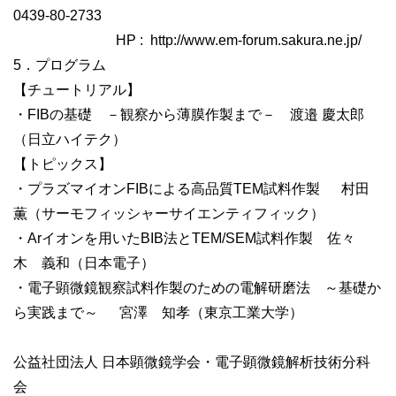
0439-80-2733
HP : http://www.em-forum.sakura.ne.jp/
5．プログラム
【チュートリアル】
・FIBの基礎 －観察から薄膜作製まで－ 渡邉 慶太郎
（日立ハイテク）
【トピックス】
・プラズマイオンFIBによる高品質TEM試料作製 村田
薫（サーモフィッシャーサイエンティフィック）
・Arイオンを用いたBIB法とTEM/SEM試料作製 佐々
木 義和（日本電子）
・電子顕微鏡観察試料作製のための電解研磨法 ～基礎か
ら実践まで～ 宮澤 知孝（東京工業大学）
公益社団法人 日本顕微鏡学会・電子顕微鏡解析技術分科
会