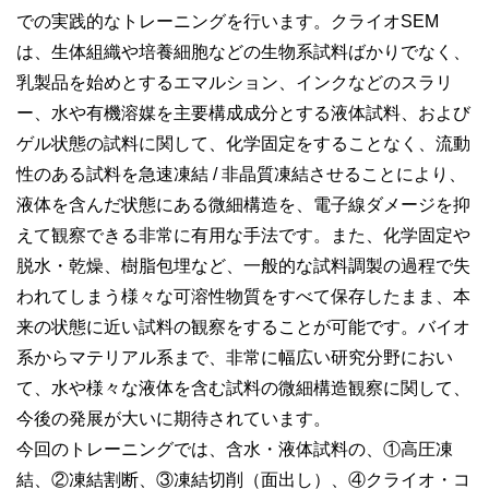
での実践的なトレーニングを行います。クライオSEM
は、生体組織や培養細胞などの生物系試料ばかりでなく、
乳製品を始めとするエマルション、インクなどのスラリ
ー、水や有機溶媒を主要構成成分とする液体試料、および
ゲル状態の試料に関して、化学固定をすることなく、流動
性のある試料を急速凍結 / 非晶質凍結させることにより、
液体を含んだ状態にある微細構造を、電子線ダメージを抑
えて観察できる非常に有用な手法です。また、化学固定や
脱水・乾燥、樹脂包埋など、一般的な試料調製の過程で失
われてしまう様々な可溶性物質をすべて保存したまま、本
来の状態に近い試料の観察をすることが可能です。バイオ
系からマテリアル系まで、非常に幅広い研究分野におい
て、水や様々な液体を含む試料の微細構造観察に関して、
今後の発展が大いに期待されています。
今回のトレーニングでは、含水・液体試料の、①高圧凍
結、②凍結割断、③凍結切削（面出し）、④クライオ・コ