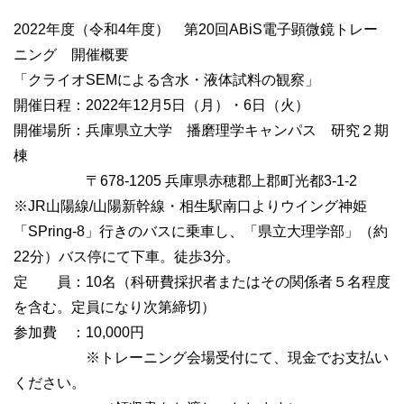
2022年度（令和4年度） 第20回ABiS電子顕微鏡トレー
ニング 開催概要
「クライオSEMによる含水・液体試料の観察」
開催日程：2022年12月5日（月）・6日（火）
開催場所：兵庫県立大学 播磨理学キャンパス 研究２期
棟
〒678-1205 兵庫県赤穂郡上郡町光都3-1-2
※JR山陽線/山陽新幹線・相生駅南口よりウイング神姫
「SPring-8」行きのバスに乗車し、「県立大理学部」（約
22分）バス停にて下車。徒歩3分。
定 員：10名（科研費採択者またはその関係者５名程度
を含む。定員になり次第締切）
参加費 ：10,000円
※トレーニング会場受付にて、現金でお支払い
ください。