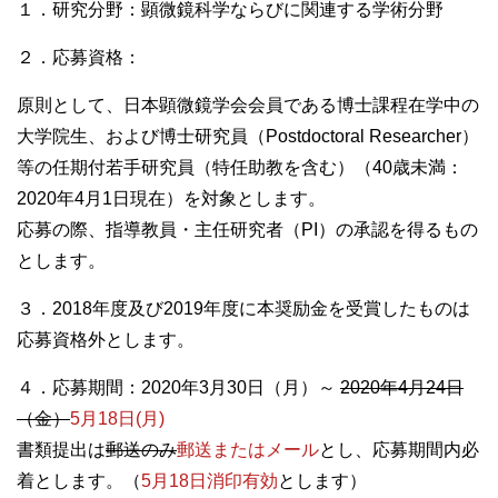
１．研究分野：顕微鏡科学ならびに関連する学術分野
２．応募資格：
原則として、日本顕微鏡学会会員である博士課程在学中の
大学院生、および博士研究員（Postdoctoral Researcher）
等の任期付若手研究員（特任助教を含む）（40歳未満：
2020年4月1日現在）を対象とします。
応募の際、指導教員・主任研究者（PI）の承認を得るもの
とします。
３．2018年度及び2019年度に本奨励金を受賞したものは
応募資格外とします。
４．応募期間：2020年3月30日（月）～
2020年4月24日
（金）
5月18日(月)
書類提出は
郵送のみ
郵送またはメール
とし、応募期間内必
着とします。（
5月18日消印有効
とします）