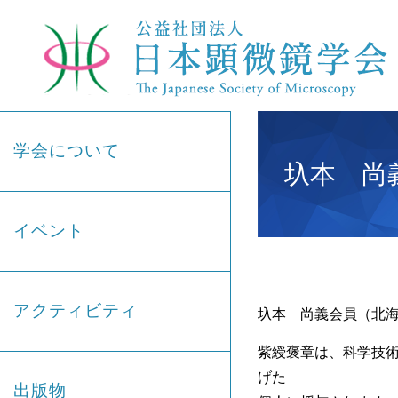
学会について
圦本 尚
イベント
アクティビティ
圦本 尚義会員（北
紫綬褒章は、科学技
げた
出版物