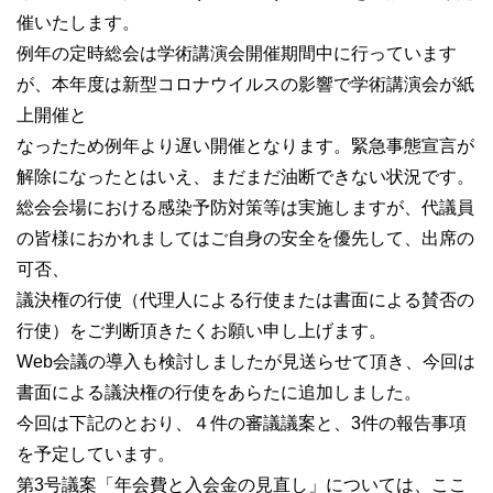
催いたします。
例年の定時総会は学術講演会開催期間中に行っています
が、本年度は新型コロナウイルスの影響で学術講演会が紙
上開催と
なったため例年より遅い開催となります。緊急事態宣言が
解除になったとはいえ、まだまだ油断できない状況です。
総会会場における感染予防対策等は実施しますが、代議員
の皆様におかれましてはご自身の安全を優先して、出席の
可否、
議決権の行使（代理人による行使または書面による賛否の
行使）をご判断頂きたくお願い申し上げます。
Web会議の導入も検討しましたが見送らせて頂き、今回は
書面による議決権の行使をあらたに追加しました。
今回は下記のとおり、４件の審議議案と、3件の報告事項
を予定しています。
第3号議案「年会費と入会金の見直し」については、ここ