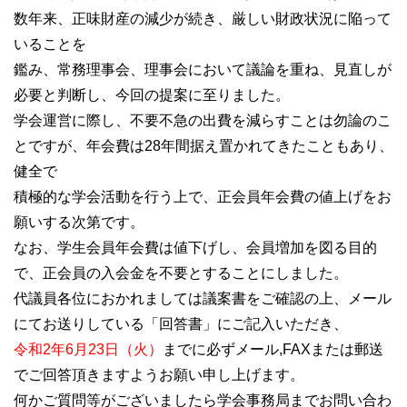
数年来、正味財産の減少が続き、厳しい財政状況に陥って
いることを
鑑み、常務理事会、理事会において議論を重ね、見直しが
必要と判断し、今回の提案に至りました。
学会運営に際し、不要不急の出費を減らすことは勿論のこ
とですが、年会費は28年間据え置かれてきたこともあり、
健全で
積極的な学会活動を行う上で、正会員年会費の値上げをお
願いする次第です。
なお、学生会員年会費は値下げし、会員増加を図る目的
で、正会員の入会金を不要とすることにしました。
代議員各位におかれましては議案書をご確認の上、メール
にてお送りしている「回答書」にご記入いただき、
令和2年6月23日（火）
までに必ずメール,FAXまたは郵送
でご回答頂きますようお願い申し上げます。
何かご質問等がございましたら学会事務局までお問い合わ