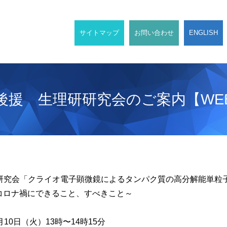
サイトマップ
お問い合わせ
ENGLISH
後援 生理研研究会のご案内【WE
研究会「クライオ電子顕微鏡によるタンパク質の高分解能単粒
できること、すべきこと～
月10日（火）13時〜14時15分