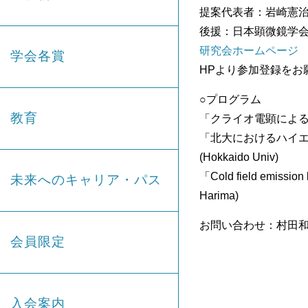
提案代表者：岩崎憲
後援：日本顕微鏡学
研究会ホームページ
学会各賞
HPより参加登録をお
○プログラム
教育
「クライオ電顕によるノロ
「北大におけるハイエンド
(Hokkaido Univ)
「Cold field emi
未来へのキャリア・パス
Harima)
お問い合わせ：村田和義（
会員限定
入会案内