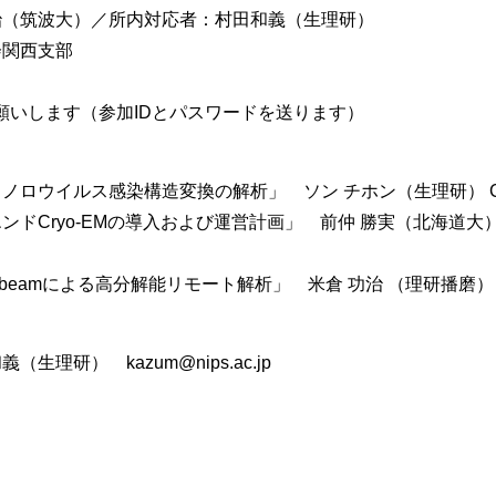
治（筑波大）／所内対応者：村田和義（生理研）
会関西支部
願いします（参加IDとパスワードを送ります）
ウイルス感染構造変換の解析」 ソン チホン（生理研） Chihong
Cryo-EMの導入および運営計画」 前仲 勝実（北海道大） Kats
ssion beamによる高分解能リモート解析」 米倉 功治 （理研播磨） Koji
生理研） kazum@nips.ac.jp