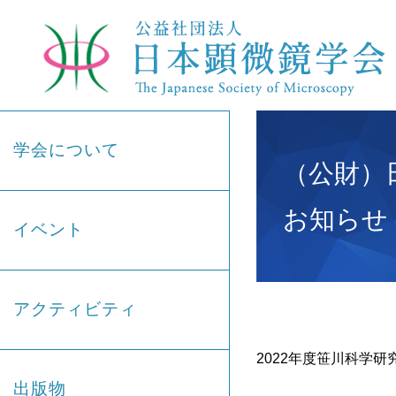
学会について
（公財）
お知らせ
イベント
アクティビティ
2022年度笹川科学
出版物