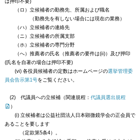
は押印不要)
（ロ）立候補者の勤務先、所属および職名
（勤務先を有しない場合には現在の業務）
（ハ）立候補者の連絡先
（ニ）立候補者の所属支部
（ホ）立候補者の専門分野
（へ）推薦者の氏名（推薦者の要件は(ii)）及び押印
(氏名を自著の場合は押印不要)
(vi) 各役員候補者の定数はホームページの
選挙管理委
員会告示第1号
をご覧ください。
(2) 代議員への立候補（関連規程：
代議員選出規程
）
(i) 立候補者は公益社団法人日本顕微鏡学会の正会員で
あることを要します
（定款第5条4）。