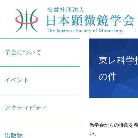
学会について
東レ科学
の件
イベント
アクティビティ
当学会からの推薦を希
い。
出版物