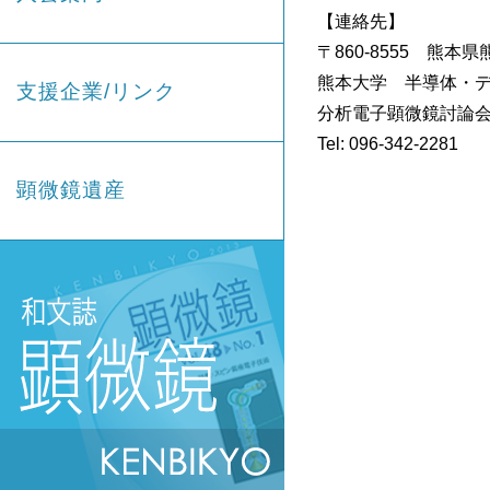
【連絡先】
〒860-8555 熊
熊本大学 半導体・
支援企業/リンク
分析電子顕微鏡討論会
Tel: 096-342-2281 E
※[at]を@
顕微鏡遺産