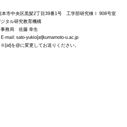
本県熊本市中央区黒髪2丁目39番1号 工学部研究棟Ⅰ 908号室
デジタル研究教育機構
事務局 佐藤 幸生
-mail: sato-yukio[at]kumamoto-u.ac.jp
に変更してお送りください。