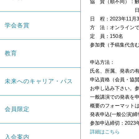
協 賛（順不同）：
日本表面真空学
日 程：2023年11月
学会各賞
方 法：オンラインで
定 員：150名
参加費（予稿集代含む）
教育
学生 1,
申込方法：
氏名、所属、発表の有無
申込資格（会員・協
未来へのキャリア・パス
お申し込み下さい。
一般講演での発表を申
概要のフォーマットは
会員限定
発表申込(一般公演)締切
参加申込締切：2023年
詳細はこちら
入会案内