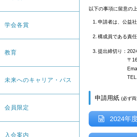
以下の事項に留意の
申請者は、公益社
学会各賞
構成員である責任
提出締切り：20
教育
〒169-007
Email
TEL. 03-6457
未来へのキャリア・パス
申請用紙
(必ず
会員限定
2024
入会案内