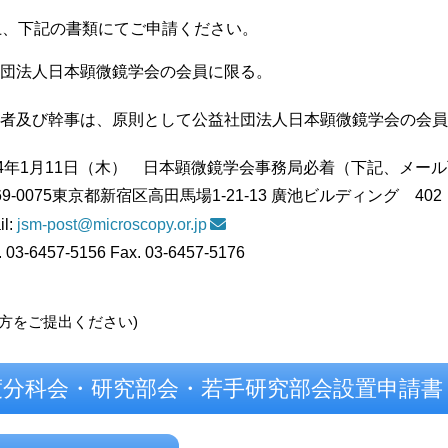
上、下記の書類にてご申請ください。
団法人日本顕微鏡学会の会員に限る。
者及び幹事は、原則として公益社団法人日本顕微鏡学会の会員
24年1月11日（木） 日本顕微鏡学会事務局必着（下記、メー
5東京都新宿区高田馬場1-21-13 廣池ビルディング 402
:
jsm-post@microscopy.or.jp
-5156 Fax. 03-6457-5176
両方をご提出ください)
年度分科会・研究部会・若手研究部会設置申請書