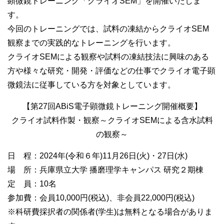
顕微鏡トレーニング「クライオSEM」を開催いたしま
す。
今回のトレーニングでは、試料の凍結からクライオSEM
観察までの実践的なトレーニングを行います。
クライオSEMによる観察や試料の凍結技法に興味のある
方や様々な研究・開発・評価などの仕事でクライオ電子顕
微鏡法に従事している方を対象としています。
【第27回ABiS電子顕微鏡トレーニング開催概要】
クライオ試料作製・観察～クライオSEMによる含水試料
の観察～
日 程：2024年(令和６年)11月26日(火)・27日(水)
場 所：兵庫県立大学 播磨理学キャンパス 研究２期棟
定 員：10名
参加費：会員10,000円(税込)、非会員22,000円(税込)
※科研費採択者の関係者(学生)は無料となる場合がありま