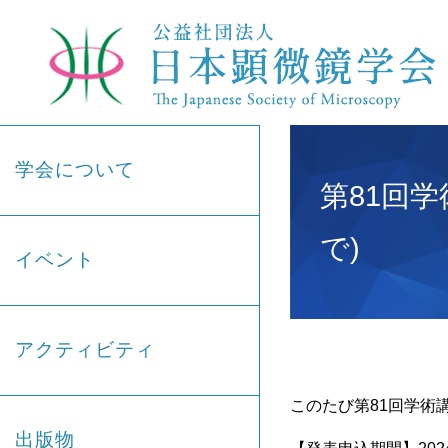
学会について
第81回学
で)
イベント
アクティビティ
このたび第81回学術
出版物