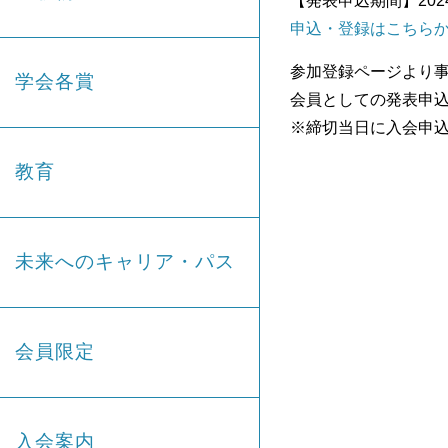
【発表申込期間】2024年
申込・登録はこちら
参加登録ページより
学会各賞
会員としての発表申
※締切当日に入会申
教育
未来へのキャリア・パス
会員限定
入会案内