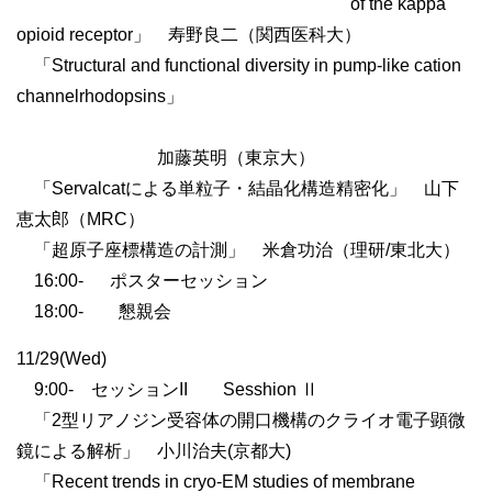
of the kappa
opioid receptor」 寿野良二（関西医科大）
「Structural and functional diversity in pump-like cation
channelrhodopsins」
加藤英明（東京大）
「Servalcatによる単粒子・結晶化構造精密化」 山下
恵太郎（MRC）
「超原子座標構造の計測」 米倉功治（理研/東北大）
16:00- ポスターセッション
18:00- 懇親会
11/29(Wed)
9:00- セッションII Sesshion Ⅱ
「2型リアノジン受容体の開口機構のクライオ電子顕微
鏡による解析」 小川治夫(京都大)
「Recent trends in cryo-EM studies of membrane