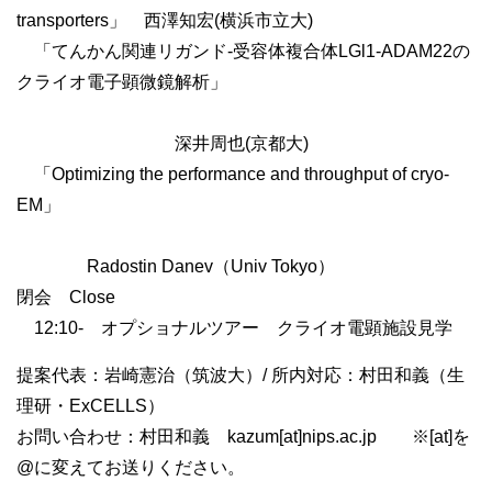
transporters」 西澤知宏(横浜市立大)
「てんかん関連リガンド-受容体複合体LGl1-ADAM22の
クライオ電子顕微鏡解析」
深井周也(京都大)
「Optimizing the performance and throughput of cryo-
EM」
Radostin Danev（Univ Tokyo）
閉会 Close
12:10- オプショナルツアー クライオ電顕施設見学
提案代表：岩崎憲治（筑波大）/ 所内対応：村田和義（生
理研・ExCELLS）
お問い合わせ：村田和義 kazum[at]nips.ac.jp ※[at]を
@に変えてお送りください。