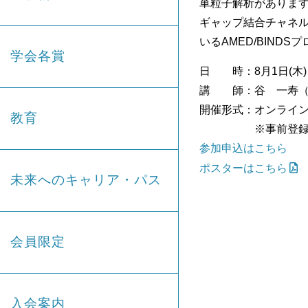
単粒子解析がありま
ギャップ結合チャネル
いるAMED/BIND
学会各賞
日 時：8月1日(木) 
講 師：谷 一寿（
開催形式：オンライ
教育
※事前登録制 【締
参加申込はこちら
ポスターはこちら
未来へのキャリア・パス
会員限定
入会案内