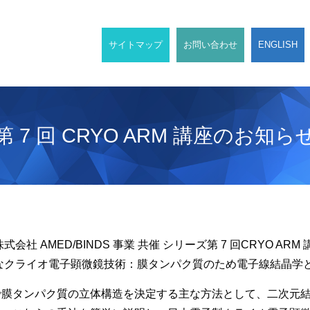
サイトマップ
お問い合わせ
ENGLISH
 7 回 CRYO ARM 講座のお知ら
会社 AMED/BINDS 事業 共催 シリーズ第 7 回CRYO AR
なクライオ電子顕微鏡技術：膜タンパク質のため電子線結晶学
で膜タンパク質の立体構造を決定する主な方法として、二次元