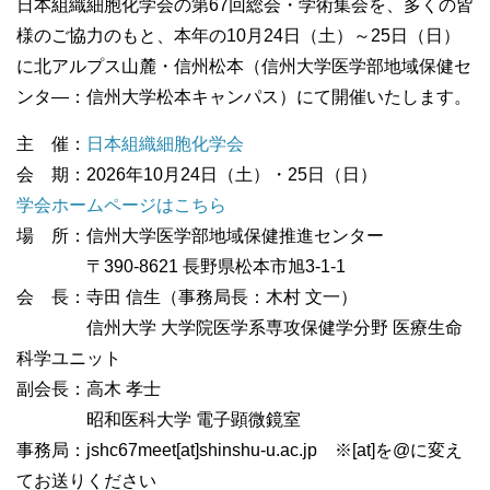
日本組織細胞化学会の第67回総会・学術集会を、多くの皆
様のご協力のもと、本年の10月24日（土）～25日（日）
に北アルプス山麓・信州松本（信州大学医学部地域保健セ
ンタ―：信州大学松本キャンパス）にて開催いたします。
主 催：
日本組織細胞化学会
会 期：2026年10月24日（土）・25日（日）
学会ホームページはこちら
場 所：信州大学医学部地域保健推進センター
〒390-8621 長野県松本市旭3-1-1
会 長：寺田 信生（事務局長：木村 文一）
信州大学 大学院医学系専攻保健学分野 医療生命
科学ユニット
副会長：高木 孝士
昭和医科大学 電子顕微鏡室
事務局：jshc67meet[at]shinshu-u.ac.jp ※[at]を@に変え
てお送りください