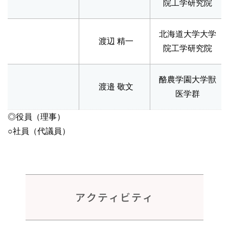
院工学研究院
北海道大学大学
渡辺 精一
院工学研究院
酪農学園大学獣
渡邉 敬文
医学群
◎役員（理事）
○社員（代議員）
アクティビティ