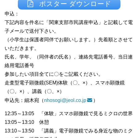
ポスター ダウンロード
申込：
下記内容を件名に「関東支部市民講座申込」と記載して電
子メールで送付下さい。
（小学生は保護者同伴でお願いします。）先着順とさせて
いただきます。
氏名、学年、（同伴者の氏名）、連絡先電話番号、当日連
絡用電話番号
参加したい項目全てに〇をご記載ください。
走査型電子顕微鏡(SEM)体験（〇、×）、スマホ顕微鏡
（〇、×）、講義（〇、×）
申込先：細木宛（
nhosogi@jeol.co.jp
）
12:35～13:05 「体験」スマホ顕微鏡で見るミクロの世界
13:05～13:10 休憩
13:10～13:50 「講義」電子顕微鏡でみる身近な物のミク